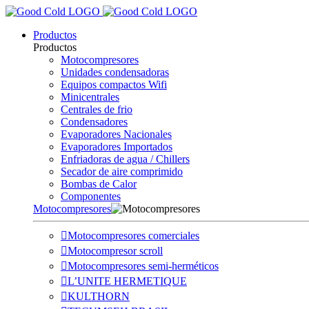
Productos
Productos
Motocompresores
Unidades condensadoras
Equipos compactos Wifi
Minicentrales
Centrales de frio
Condensadores
Evaporadores Nacionales
Evaporadores Importados
Enfriadoras de agua / Chillers
Secador de aire comprimido
Bombas de Calor
Componentes
Motocompresores
Motocompresores comerciales
Motocompresor scroll
Motocompresores semi-herméticos
L’UNITE HERMETIQUE
KULTHORN