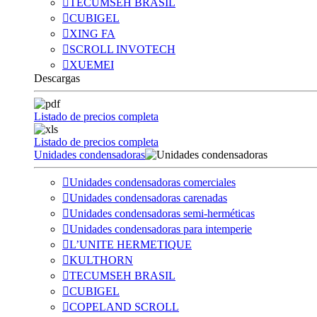
TECUMSEH BRASIL
CUBIGEL
XING FA
SCROLL INVOTECH
XUEMEI
Descargas
Listado de precios completa
Listado de precios completa
Unidades condensadoras
Unidades condensadoras comerciales
Unidades condensadoras carenadas
Unidades condensadoras semi-herméticas
Unidades condensadoras para intemperie
L’UNITE HERMETIQUE
KULTHORN
TECUMSEH BRASIL
CUBIGEL
COPELAND SCROLL